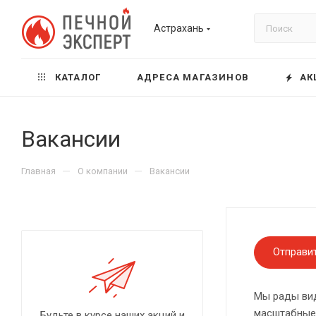
Астрахань
КАТАЛОГ
АДРЕСА МАГАЗИНОВ
АК
Вакансии
—
—
Главная
О компании
Вакансии
Отправи
Мы рады вид
масштабные
Будьте в курсе наших акций и