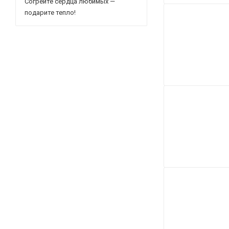
Согрейте сердца любимых —
подарите тепло!