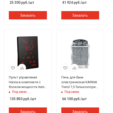
25 300
руб.
/шт
41 924
руб.
/шт
Заказать
Заказать
Пульт управления
Печь для бани
Harvia в комплекте с
электрическая KARINA
блоком мощности Xenio
Trend 7,5 Талькохлорит,
CX1704XW CX170C Wi-Fi
встроенный пульт
Под заказ
Под заказ
д/печей до 16,5кВт
135 850
руб.
/шт
66 100
руб.
/шт
Заказать
Заказать