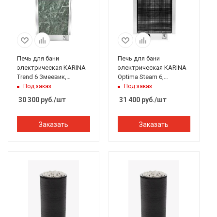
Печь для бани
Печь для бани
электрическая KARINA
электрическая KARINA
Trend 6 Змеевик,
Optima Steam 6,
встроенный пульт
закр.каменка,
Под заказ
Под заказ
встроенный пульт
30 300
руб.
/шт
31 400
руб.
/шт
Заказать
Заказать