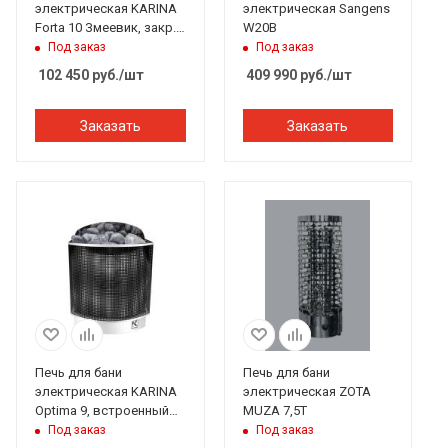
электрическая KARINA
электрическая Sangens
Forta 10 Змеевик, закр.
W20B
каменка, выносной
Под заказ
Под заказ
пульт
102 450
руб.
/шт
409 990
руб.
/шт
Заказать
Заказать
Печь для бани
Печь для бани
электрическая KARINA
электрическая ZOTA
Optima 9, встроенный
MUZA 7,5Т
пульт
Под заказ
Под заказ