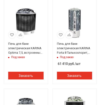
Печь для бани
Печь для бани
электрическая KARINA
электрическая KARINA
Optima 7,5, встроенный
Forta 8 Талькохлорит,
пульт
закр.каменка,
Под заказ
Под заказ
выносной пульт
61 410
руб.
/шт
Заказать
Заказать