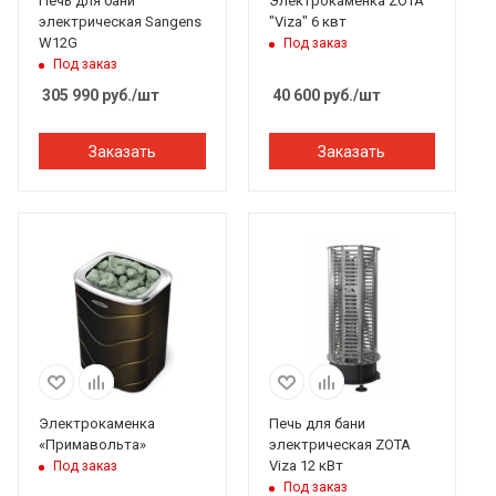
Печь для бани
Электрокаменка ZOTA
электрическая Sangens
"Viza" 6 квт
W12G
Под заказ
Под заказ
305 990
руб.
/шт
40 600
руб.
/шт
Заказать
Заказать
Электрокаменка
Печь для бани
«Примавольта»
электрическая ZOTA
Viza 12 кВт
Под заказ
Под заказ