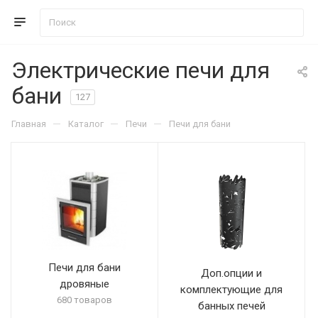
Электрические печи для
бани
127
—
—
—
Главная
Каталог
Печи
Печи для бани
Печи для бани
Доп.опции и
дровяные
комплектующие для
680 товаров
банных печей