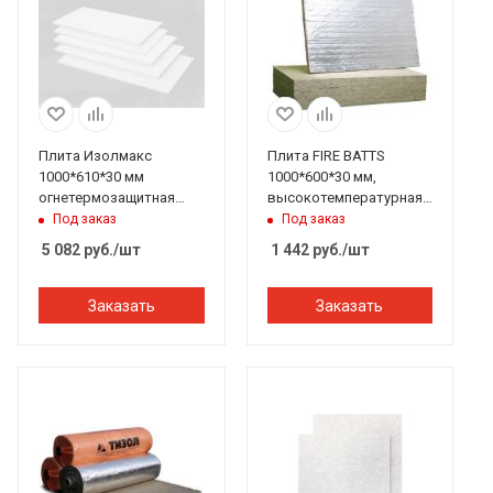
Плита Изолмакс
Плита FIRE BATTS
1000*610*30 мм
1000*600*30 мм,
огнетермозащитная
высокотемпературная
силикатная
изоляционная, РОКВУЛ
Под заказ
Под заказ
5 082
руб.
/шт
1 442
руб.
/шт
Заказать
Заказать