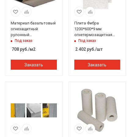
Материал базальтовый
Плита Фибра
огнезащитный
1200*600*9 мм
рулонный
огнетермозащитная
фольгированный
фиброцементная
Под заказ
Под заказ
МБОР-5ф
708
руб.
/м2
2 402
руб.
/шт
(10000*1000*5мм)
Заказать
Заказать