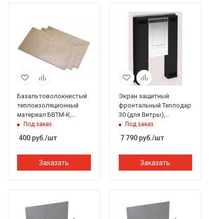
Базальтоволокнистый
Экран защитный
теплоизоляционный
фронтальный Теплодар
материал БВТМ-К,
30 (для Витры),
картон, 1250*600*10 мм
1002x792x103 мм
Под заказ
Под заказ
400
руб.
/шт
7 790
руб.
/шт
Заказать
Заказать