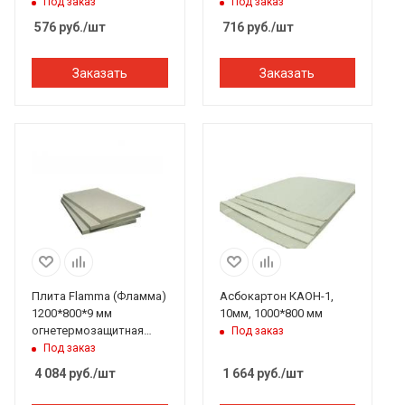
изоляционная, РОКВУЛ
Под заказ
Под заказ
576
руб.
/шт
716
руб.
/шт
Заказать
Заказать
Плита Flamma (Фламма)
Асбокартон КАОН-1,
1200*800*9 мм
10мм, 1000*800 мм
огнетермозащитная
Под заказ
фиброцементная
Под заказ
4 084
руб.
/шт
1 664
руб.
/шт