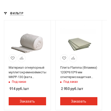
ФИЛЬТР
Материал огнеупорный
Плита Flamma (Фламма)
муллитокремнезёмистый
1200*610*9 мм
МКРР-130 (вата
огнетермозащитная
каолиновая),SFC
фиброцементная
Под заказ
Под заказ
1000*600*20мм
914
руб.
/шт
2 950
руб.
/шт
Заказать
Заказать