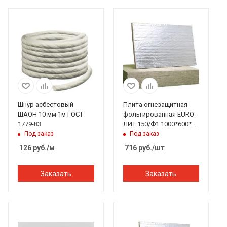
Шнур асбестовый
Плита огнезащитная
ШАОН 10 мм 1м ГОСТ
фольгированная EURO-
1779-83
ЛИТ 150/Ф1 1000*600*30
мм
Под заказ
Под заказ
126
руб.
/м
716
руб.
/шт
Заказать
Заказать