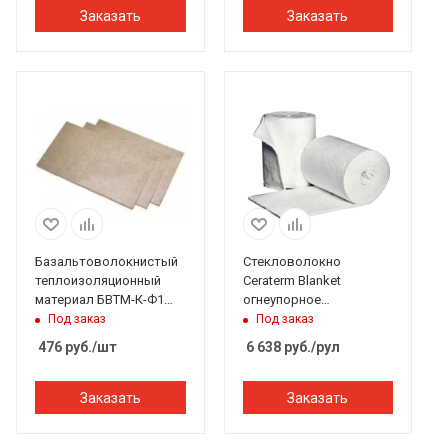
Заказать
Заказать
Базальтоволокнистый
Стекловолокно
теплоизоляционный
Ceraterm Blanket
материал БВТМ-К-Ф1
огнеупорное
картон 1250*600*5 мм
керамическое 96кг/м3,
Под заказ
Под заказ
фольгированный
7320*610*25 мм
476
руб.
/шт
6 638
руб.
/рул
Заказать
Заказать