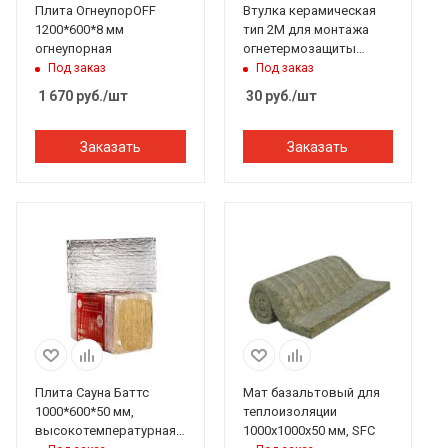
Плита ОгнеупорOFF
Втулка керамическая
1200*600*8 мм
тип 2М для монтажа
огнеупорная
огнетермозащиты
Flamma (Фламма)
Под заказ
Под заказ
1 670
руб.
/шт
30
руб.
/шт
Заказать
Заказать
Плита Сауна Баттс
Мат базальтовый для
1000*600*50 мм,
теплоизоляции
высокотемпературная
1000х1000х50 мм, SFC