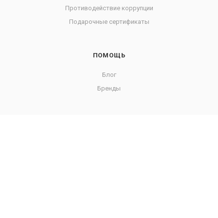
Противодействие коррупции
Подарочные сертификаты
ПОМОЩЬ
Блог
Бренды
Подписаться на рассылку
+7 343 385-89-50
sale@agsk.ru